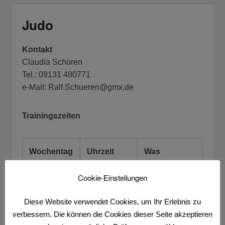
Judo
Kontakt
Claudia Schüren
Tel.: 09131 480771
e-Mail: Ralf.Schueren@gmx.de
Trainingszeiten
Wochentag
Uhrzeit
Was
Cookie-Einstellungen
Montag
16.00 –
Judo
17.30 Uhr
Diese Website verwendet Cookies, um Ihr Erlebnis zu
verbessern. Die können die Cookies dieser Seite akzeptieren
Freitag
14.30 –
Anfängerkurs