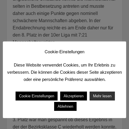
selten in Bestbesetzung antreten und musste
daher auch einige Punkte gegen nominell
schwächere Mannschaften abgeben. In der
Endabrechnung reichte es am Ende daher nur für
den 8. Platz in der 10er Liga mit 7:21
Mannschaftspunkten.
Cookie-Einstellungen
Diese Website verwendet Cookies, um Ihr Erlebnis zu
verbessern. Die können die Cookies dieser Seite akzeptieren
Im nachfolgenden Bild ist der Tabellenendstand zu
oder eine persönliche Präferenz auswählen.
sehen, die Details der einzelnen
Spiele
gibt es
zum Nachlesen als PDF-Datei.
Cookie Einstellungen
Akzeptieren
Mehr lesen
3. Herren
Ablehnen
Nach der gut gelaufenen Vorjahressaison mit dem
3. Platz war man gespannt ob dieses Ergebnis in
der der Bezirksklasse C wiederholt werden konnte.