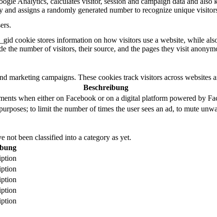
ogle Analytics, calculates visitor, session and campaign data and also ke
 and assigns a randomly generated number to recognize unique visitor
ers.
_gid cookie stores information on how visitors use a website, while als
ude the number of visitors, their source, and the pages they visit anonym
and marketing campaigns. These cookies track visitors across websites a
Beschreibung
ements when either on Facebook or on a digital platform powered by Face
purposes; to limit the number of times the user sees an ad, to mute unwa
 not been classified into a category as yet.
ibung
iption
iption
iption
iption
iption