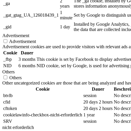
2
The _ga cookie, installed by Go
_ga
years
stores information anonymously
1
_gat_gtag_UA_126018439_1
Set by Google to distinguish us
minute
Installed by Google Analytics, 
_gid
1 day
the data that are collected incl
Advertisement
Advertisement
Advertisement cookies are used to provide visitors with relevant ads 
Cookie
Dauer
_fbp
3 months
This cookie is set by Facebook to display advertis
NID
6 months
NID cookie, set by Google, is used for advertising 
Others
Others
Other uncategorized cookies are those that are being analyzed and have
Cookie
Dauer
Beschre
btvlb
session
No descr
cfid
20 days 2 hours
No descr
cftoken
20 days 2 hours
No descr
cookielawinfo-checkbox-nicht-erforderlich
1 year
No descr
SRV
session
No descr
nicht erforderlich