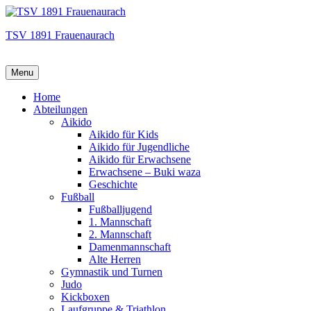
TSV 1891 Frauenaurach
Menu
Hauptmenü
Home
Abteilungen
Aikido
Aikido für Kids
Aikido für Jugendliche
Aikido für Erwachsene
Erwachsene – Buki waza
Geschichte
Fußball
Fußballjugend
1. Mannschaft
2. Mannschaft
Damenmannschaft
Alte Herren
Gymnastik und Turnen
Judo
Kickboxen
Laufgruppe & Triathlon