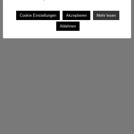
Copyright © 2026
TSV 1891 Frauenaurach
All Rights Reserved.
Cookie Einstellungen
Akzeptieren
Mehr lesen
Theme: Catch Evolution by
Catch Themes
Ablehnen