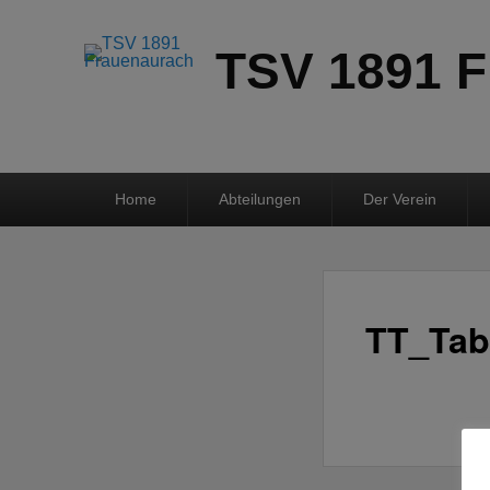
TSV 1891 F
Hauptmenü
Home
Abteilungen
Der Verein
TT_Tab