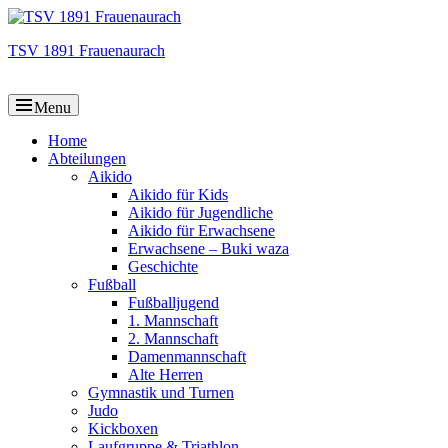
TSV 1891 Frauenaurach
Menu
Hauptmenü
Home
Abteilungen
Aikido
Aikido für Kids
Aikido für Jugendliche
Aikido für Erwachsene
Erwachsene – Buki waza
Geschichte
Fußball
Fußballjugend
1. Mannschaft
2. Mannschaft
Damenmannschaft
Alte Herren
Gymnastik und Turnen
Judo
Kickboxen
Laufgruppe & Triathlon