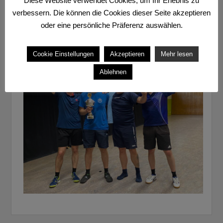
Diese Website verwendet Cookies, um Ihr Erlebnis zu
verbessern. Die können die Cookies dieser Seite akzeptieren
Bild-
← zurück
oder eine persönliche Präferenz auswählen.
VM Erw – Sieger Einzel
Navigation
Cookie Einstellungen
Akzeptieren
Mehr lesen
Ablehnen