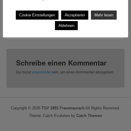
Cookie Einstellungen
Akzeptieren
Mehr lesen
Ablehnen
Schreibe einen Kommentar
Du musst
angemeldet
sein, um einen Kommentar abzugeben.
Copyright © 2026
TSV 1891 Frauenaurach
All Rights Reserved.
Theme: Catch Evolution by
Catch Themes