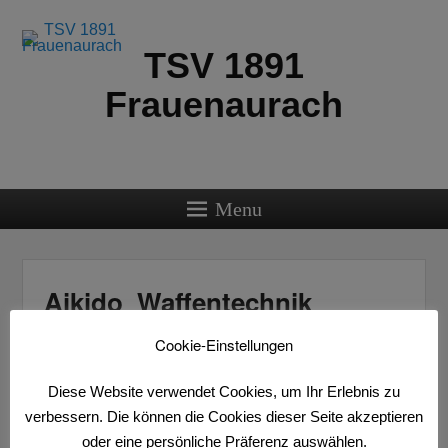
TSV 1891
Frauenaurach
Menu
Aikido_Waffentechnik
Cookie-Einstellungen
Media error: Format(s) not supported or source(s) not
Video-
found
Player
Diese Website verwendet Cookies, um Ihr Erlebnis zu
verbessern. Die können die Cookies dieser Seite akzeptieren
Datei herunterladen: https://www.tsvfrauenaurach.de/wp-
oder eine persönliche Präferenz auswählen.
content/uploads/2017/04/Aikido_Waffentechnik.mp4?_=2