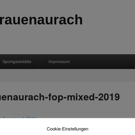
rauenaurach
Sportgaststätte
Impressum
auenaurach-fop-mixed-2019
h-fop-mixed-2019
Cookie-Einstellungen