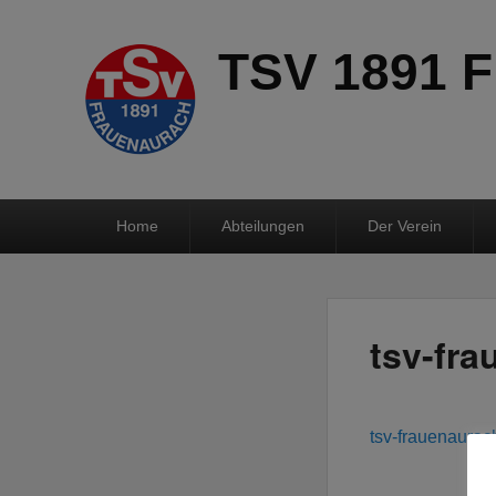
TSV 1891 F
Hauptmenü
Home
Abteilungen
Der Verein
tsv-fr
tsv-frauenaurac