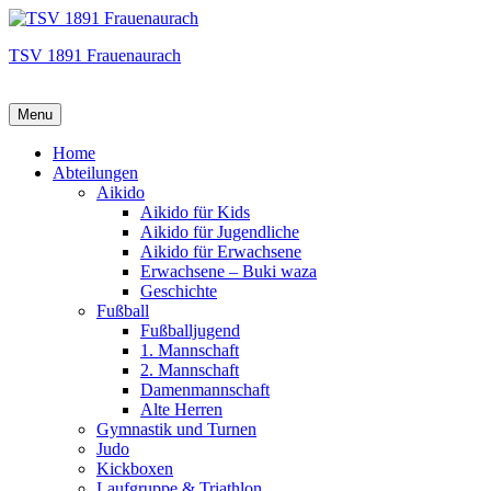
TSV 1891 Frauenaurach
Menu
Hauptmenü
Home
Abteilungen
Aikido
Aikido für Kids
Aikido für Jugendliche
Aikido für Erwachsene
Erwachsene – Buki waza
Geschichte
Fußball
Fußballjugend
1. Mannschaft
2. Mannschaft
Damenmannschaft
Alte Herren
Gymnastik und Turnen
Judo
Kickboxen
Laufgruppe & Triathlon