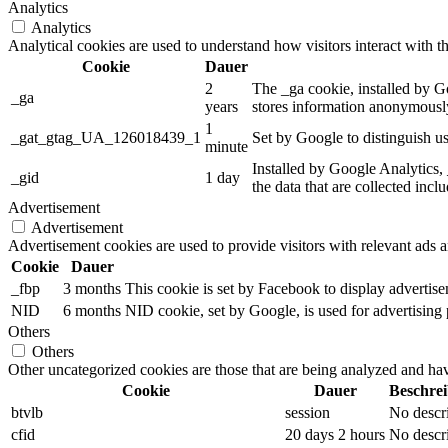
Analytics
Analytics
Analytical cookies are used to understand how visitors interact with th
Cookie
Dauer
2
The _ga cookie, installed by Go
_ga
years
stores information anonymously
1
_gat_gtag_UA_126018439_1
Set by Google to distinguish us
minute
Installed by Google Analytics, 
_gid
1 day
the data that are collected incl
Advertisement
Advertisement
Advertisement cookies are used to provide visitors with relevant ads 
Cookie
Dauer
_fbp
3 months
This cookie is set by Facebook to display advertis
NID
6 months
NID cookie, set by Google, is used for advertising 
Others
Others
Other uncategorized cookies are those that are being analyzed and have
Cookie
Dauer
Beschre
btvlb
session
No descr
cfid
20 days 2 hours
No descr