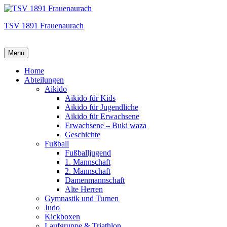
TSV 1891 Frauenaurach
Menu
Hauptmenü
Home
Abteilungen
Aikido
Aikido für Kids
Aikido für Jugendliche
Aikido für Erwachsene
Erwachsene – Buki waza
Geschichte
Fußball
Fußballjugend
1. Mannschaft
2. Mannschaft
Damenmannschaft
Alte Herren
Gymnastik und Turnen
Judo
Kickboxen
Laufgruppe & Triathlon