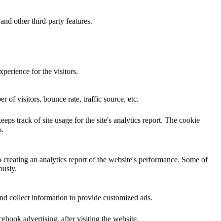
and other third-party features.
perience for the visitors.
of visitors, bounce rate, traffic source, etc.
eps track of site usage for the site's analytics report. The cookie
s.
o creating an analytics report of the website's performance. Some of
ously.
nd collect information to provide customized ads.
book advertising, after visiting the website.