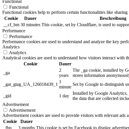
Functional
Functional
Functional cookies help to perform certain functionalities like sharing 
Cookie
Dauer
Beschreibung
__cf_bm
30 minutes
This cookie, set by Cloudflare, is used to supp
Performance
Performance
Performance cookies are used to understand and analyze the key perfor
Analytics
Analytics
Analytical cookies are used to understand how visitors interact with th
Cookie
Dauer
2
The _ga cookie, installed by Go
_ga
years
stores information anonymously
1
_gat_gtag_UA_126018439_1
Set by Google to distinguish us
minute
Installed by Google Analytics, 
_gid
1 day
the data that are collected incl
Advertisement
Advertisement
Advertisement cookies are used to provide visitors with relevant ads 
Cookie
Dauer
_fbp
3 months
This cookie is set by Facebook to display advertis