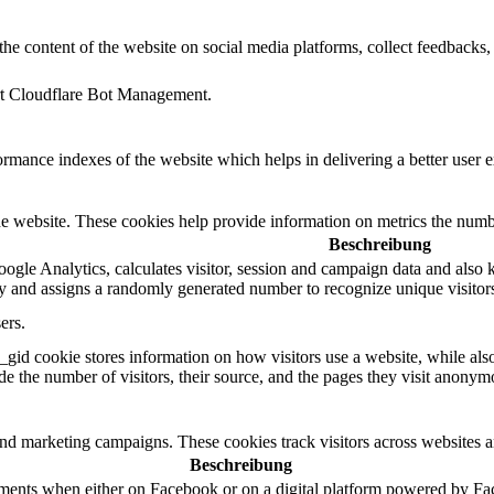
the content of the website on social media platforms, collect feedbacks, 
ort Cloudflare Bot Management.
mance indexes of the website which helps in delivering a better user ex
e website. These cookies help provide information on metrics the number 
Beschreibung
ogle Analytics, calculates visitor, session and campaign data and also ke
 and assigns a randomly generated number to recognize unique visitor
ers.
_gid cookie stores information on how visitors use a website, while als
ude the number of visitors, their source, and the pages they visit anonym
and marketing campaigns. These cookies track visitors across websites a
Beschreibung
ements when either on Facebook or on a digital platform powered by Face