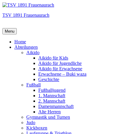
TSV 1891 Frauenaurach
Menu
Hauptmenü
Home
Abteilungen
Aikido
Aikido für Kids
Aikido für Jugendliche
Aikido für Erwachsene
Erwachsene – Buki waza
Geschichte
Fußball
Fußballjugend
1. Mannschaft
2. Mannschaft
Damenmannschaft
Alte Herren
Gymnastik und Turnen
Judo
Kickboxen
Laufgruppe & Triathlon