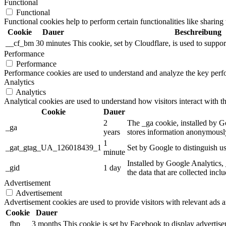
Functional
Functional
Functional cookies help to perform certain functionalities like sharing 
Cookie
Dauer
Beschreibung
__cf_bm
30 minutes
This cookie, set by Cloudflare, is used to supp
Performance
Performance
Performance cookies are used to understand and analyze the key perfor
Analytics
Analytics
Analytical cookies are used to understand how visitors interact with th
Cookie
Dauer
2
The _ga cookie, installed by Go
_ga
years
stores information anonymously
1
_gat_gtag_UA_126018439_1
Set by Google to distinguish us
minute
Installed by Google Analytics, 
_gid
1 day
the data that are collected incl
Advertisement
Advertisement
Advertisement cookies are used to provide visitors with relevant ads 
Cookie
Dauer
_fbp
3 months
This cookie is set by Facebook to display advertis