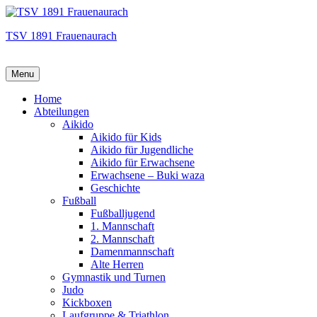
TSV 1891 Frauenaurach
Menu
Hauptmenü
Home
Abteilungen
Aikido
Aikido für Kids
Aikido für Jugendliche
Aikido für Erwachsene
Erwachsene – Buki waza
Geschichte
Fußball
Fußballjugend
1. Mannschaft
2. Mannschaft
Damenmannschaft
Alte Herren
Gymnastik und Turnen
Judo
Kickboxen
Laufgruppe & Triathlon