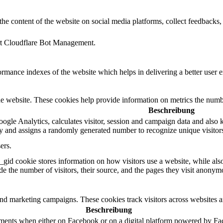
the content of the website on social media platforms, collect feedbacks, 
ort Cloudflare Bot Management.
mance indexes of the website which helps in delivering a better user ex
e website. These cookies help provide information on metrics the number 
Beschreibung
ogle Analytics, calculates visitor, session and campaign data and also ke
 and assigns a randomly generated number to recognize unique visitor
ers.
_gid cookie stores information on how visitors use a website, while als
ude the number of visitors, their source, and the pages they visit anonym
and marketing campaigns. These cookies track visitors across websites a
Beschreibung
ements when either on Facebook or on a digital platform powered by Face