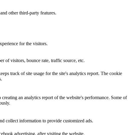
and other third-party features.
perience for the visitors.
of visitors, bounce rate, traffic source, etc.
eps track of site usage for the site's analytics report. The cookie
s.
o creating an analytics report of the website's performance. Some of
ously.
nd collect information to provide customized ads.
book advertising, after visiting the website.