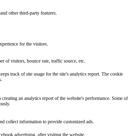
and other third-party features.
perience for the visitors.
of visitors, bounce rate, traffic source, etc.
eps track of site usage for the site's analytics report. The cookie
s.
o creating an analytics report of the website's performance. Some of
ously.
nd collect information to provide customized ads.
book advertising, after visiting the website.