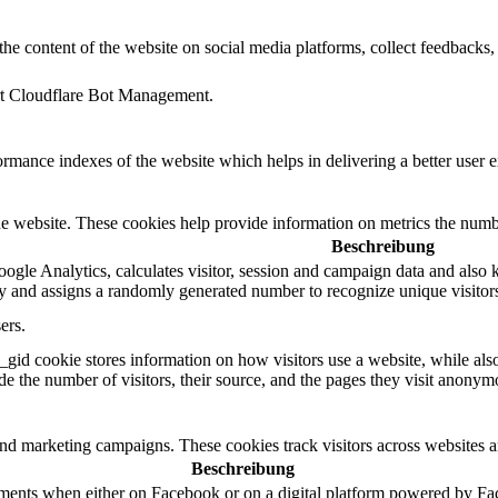
the content of the website on social media platforms, collect feedbacks, 
ort Cloudflare Bot Management.
mance indexes of the website which helps in delivering a better user ex
e website. These cookies help provide information on metrics the number 
Beschreibung
ogle Analytics, calculates visitor, session and campaign data and also ke
 and assigns a randomly generated number to recognize unique visitor
ers.
_gid cookie stores information on how visitors use a website, while als
ude the number of visitors, their source, and the pages they visit anonym
and marketing campaigns. These cookies track visitors across websites a
Beschreibung
ements when either on Facebook or on a digital platform powered by Face