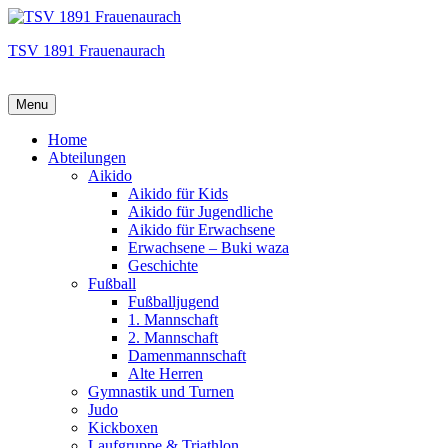
TSV 1891 Frauenaurach
Menu
Hauptmenü
Home
Abteilungen
Aikido
Aikido für Kids
Aikido für Jugendliche
Aikido für Erwachsene
Erwachsene – Buki waza
Geschichte
Fußball
Fußballjugend
1. Mannschaft
2. Mannschaft
Damenmannschaft
Alte Herren
Gymnastik und Turnen
Judo
Kickboxen
Laufgruppe & Triathlon