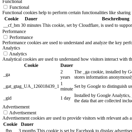
Functional
Functional
Functional cookies help to perform certain functionalities like sharing 
Cookie
Dauer
Beschreibung
__cf_bm
30 minutes
This cookie, set by Cloudflare, is used to supp
Performance
Performance
Performance cookies are used to understand and analyze the key perfor
Analytics
Analytics
Analytical cookies are used to understand how visitors interact with th
Cookie
Dauer
2
The _ga cookie, installed by Go
_ga
years
stores information anonymously
1
_gat_gtag_UA_126018439_1
Set by Google to distinguish us
minute
Installed by Google Analytics, 
_gid
1 day
the data that are collected incl
Advertisement
Advertisement
Advertisement cookies are used to provide visitors with relevant ads 
Cookie
Dauer
_fbp
3 months
This cookie is set by Facebook to display advertis